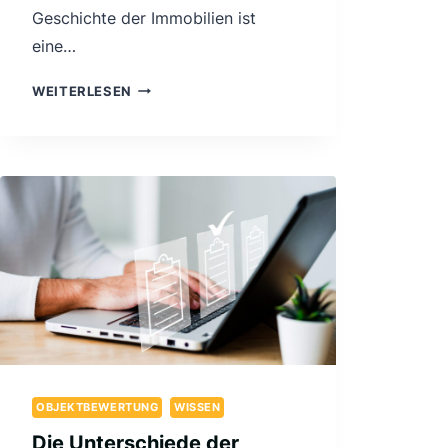
Geschichte der Immobilien ist
eine…
DIE
WEITERLESEN
ENTWICKLUNG
DES
IMMOBILIENWESENS:
VOM
FEUDALISMUS
ZUM
PRIVATEIGENTUM
OBJEKTBEWERTUNG
WISSEN
Die Unterschiede der