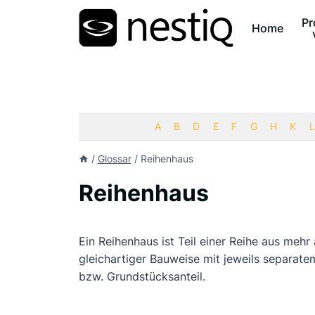
Zum
Pr
Inhalt
Home
springen
A
B
D
E
F
G
H
K
L
/
Glossar
/
Reihenhaus
Reihenhaus
Ein Reihenhaus ist Teil einer Reihe aus meh
gleichartiger Bauweise mit jeweils separat
bzw. Grundstücksanteil.