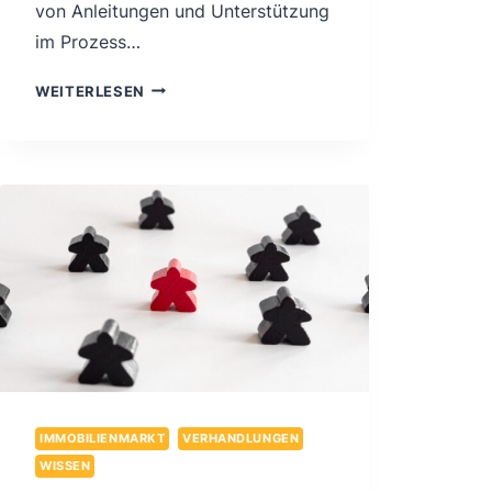
von Anleitungen und Unterstützung
im Prozess…
FÜHRUNG
WEITERLESEN
VON
PREISVERHANDLUNGEN
NACH
DER
COHEN-
BRADFORD-
METHODE
BEI
DIY-
TRANSAKTIONEN
FÜR
DIE
VERKÄUFER
IMMOBILIENMARKT
VERHANDLUNGEN
WISSEN