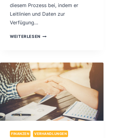
diesem Prozess bei, indem er
Leitlinien und Daten zur
Verfügung…
DIE
WEITERLESEN
UNTERSCHIEDE
DER
DEUTSCHEN
IMMOBILIENBEWERTUNGSVERFAHREN
ANHAND
DER
ERGEBNISSE
DES
GUTACHTERAUSSCHUSSES
UNTERSUCHEN
FINANZEN
VERHANDLUNGEN