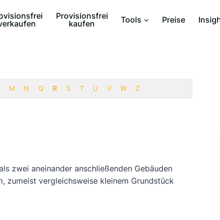
ovisionsfrei
Provisionsfrei
Tools
Preise
Insig
verkaufen
kaufen
M
N
Q
R
S
T
U
V
W
Z
r als zwei aneinander anschließenden Gebäuden
em, zumeist vergleichsweise kleinem Grundstück