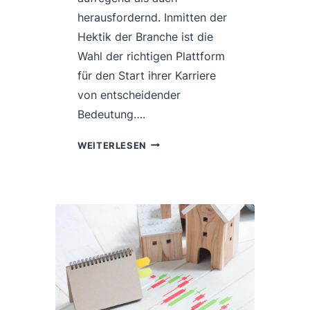
herausfordernd. Inmitten der
Hektik der Branche ist die
Wahl der richtigen Plattform
für den Start ihrer Karriere
von entscheidender
Bedeutung….
EIN
WEITERLESEN
LEITFADEN
FÜR
NEU-
MAKLER:
ENTDECKE
IMMOBILIENSCOUT24
&
IMMOWELT