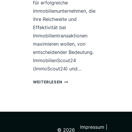
für erfolgreiche
Immobilienunternehmen, die
ihre Reichweite und
Effektivität bei
Immobilientransaktionen
maximieren wollen, von
entscheidender Bedeutung.
ImmobilienScout24
(ImmoScout24) und…
STRATEGISCHE
WEITERLESEN
EINBLICKE:
IMMOBILIENSCOUT24
UND
IMMOWELT
IM
VERGLEICH
Impressum |
AUS
© 2026