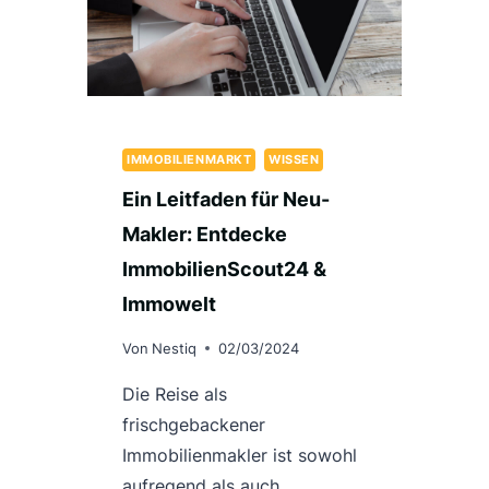
DEUTSCHLAND
UND
WARUM
NESTIQ
ES
FÜR
IMMOBILIENMARKT
WISSEN
WICHTIG
Ein Leitfaden für Neu-
HÄLT
Makler: Entdecke
ImmobilienScout24 &
Immowelt
Von
Nestiq
02/03/2024
Die Reise als
frischgebackener
Immobilienmakler ist sowohl
aufregend als auch