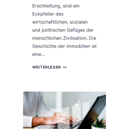
Erschließung, sind ein
Eckpfeiler des
wirtschaftlichen, sozialen
und politischen Gefüges der
menschlichen Zivilisation. Die
Geschichte der Immobilien ist
eine…
DIE
WEITERLESEN
ENTWICKLUNG
DES
IMMOBILIENWESENS:
VOM
FEUDALISMUS
ZUM
PRIVATEIGENTUM