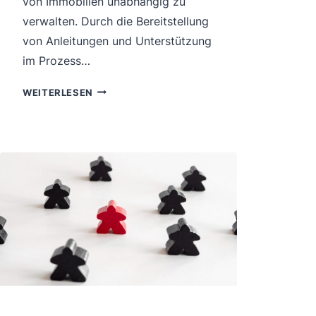
von Immobilien unabhängig zu
verwalten. Durch die Bereitstellung
von Anleitungen und Unterstützung
im Prozess…
FÜHRUNG
WEITERLESEN
VON
PREISVERHANDLUNGEN
NACH
DER
COHEN-
BRADFORD-
METHODE
BEI
DIY-
TRANSAKTIONEN
FÜR
DIE
VERKÄUFER