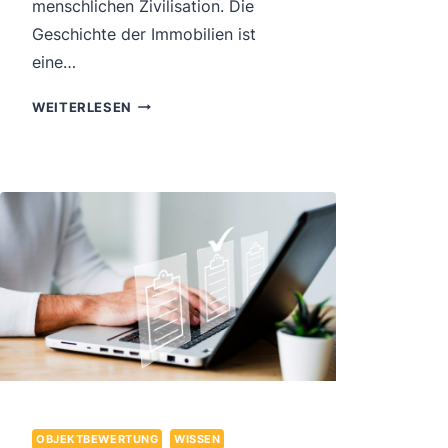
menschlichen Zivilisation. Die
Geschichte der Immobilien ist
eine…
DIE
WEITERLESEN
ENTWICKLUNG
DES
IMMOBILIENWESENS:
VOM
FEUDALISMUS
ZUM
PRIVATEIGENTUM
OBJEKTBEWERTUNG
WISSEN