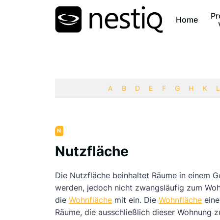
Zum
Pr
Inhalt
Home
springen
A
B
D
E
F
G
H
K
L
N
Nutzfläche
Die Nutzfläche beinhaltet Räume in einem G
werden, jedoch nicht zwangsläufig zum Wohn
die
Wohnfläche
mit ein. Die
Wohnfläche
eine
Räume, die ausschließlich dieser Wohnung 