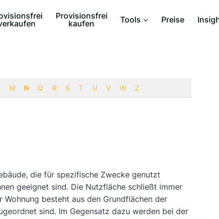
ovisionsfrei
Provisionsfrei
Tools
Preise
Insig
verkaufen
kaufen
M
N
Q
R
S
T
U
V
W
Z
ebäude, die für spezifische Zwecke genutzt
en geeignet sind. Die Nutzfläche schließt immer
r Wohnung besteht aus den Grundflächen der
zugeordnet sind. Im Gegensatz dazu werden bei der