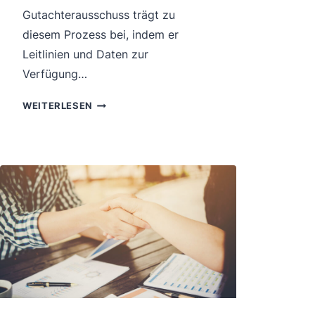
Gutachterausschuss trägt zu
diesem Prozess bei, indem er
Leitlinien und Daten zur
Verfügung…
DIE
WEITERLESEN
UNTERSCHIEDE
DER
DEUTSCHEN
IMMOBILIENBEWERTUNGSVERFAHREN
ANHAND
DER
ERGEBNISSE
DES
GUTACHTERAUSSCHUSSES
UNTERSUCHEN