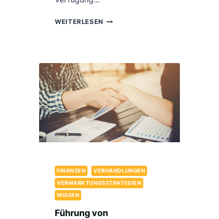
DIE
WEITERLESEN
UNTERSCHIEDE
DER
DEUTSCHEN
IMMOBILIENBEWERTUNGSVERFA
ANHAND
DER
ERGEBNISSE
DES
GUTACHTERAUSSCHUSSES
UNTERSUCHEN
FINANZEN
VERHANDLUNGEN
VERMARKTUNGSSTRATEGIEN
WISSEN
Führung von