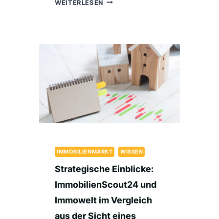
EIN
WEITERLESEN
LEITFADEN
FÜR
NEU-
MAKLER:
ENTDECKE
IMMOBILIENSCOUT24
&
IMMOWELT
IMMOBILIENMARKT
WISSEN
Strategische Einblicke:
ImmobilienScout24 und
Immowelt im Vergleich
aus der Sicht eines