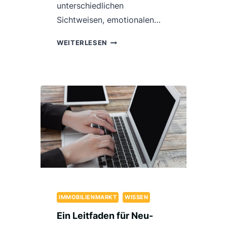
unterschiedlichen
Sichtweisen, emotionalen…
KONFLIKTMANAGEMENT
WEITERLESEN
BEIM
KAUF
UND
VERKAUF
VON
WOHNIMMOBILIEN
IN
DEUTSCHLAND
UND
WARUM
NESTIQ
ES
FÜR
IMMOBILIENMARKT
WISSEN
WICHTIG
Ein Leitfaden für Neu-
HÄLT