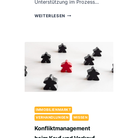
Unterstützung im Prozess…
FÜHRUNG
WEITERLESEN
VON
PREISVERHANDLUNGEN
NACH
DER
COHEN-
BRADFORD-
METHODE
BEI
DIY-
TRANSAKTIONEN
FÜR
DIE
VERKÄUFER
IMMOBILIENMARKT
VERHANDLUNGEN
WISSEN
Konfliktmanagement