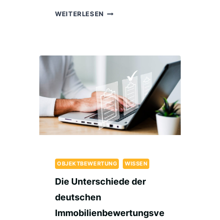
DIE
WEITERLESEN
ENTWICKLUNG
DES
IMMOBILIENWESENS:
VOM
FEUDALISMUS
ZUM
PRIVATEIGENTUM
OBJEKTBEWERTUNG
WISSEN
Die Unterschiede der
deutschen
Immobilienbewertungsve