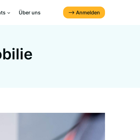
--> Anmelden
hts
Über uns
bilie