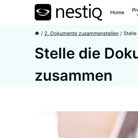
Zum
Pr
Inhalt
Home
springen
/
2. Dokumente zusammenstellen
/
Stell
Stelle die Dok
zusammen